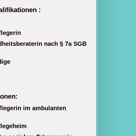
lifikationen :
flegerin
dheitsberaterin nach § 7a SGB
dige
ionen:
flegerin im ambulanten
flegeheim