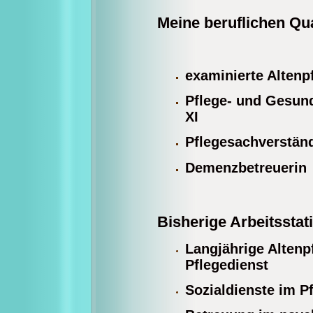
Meine beruflichen Qua
examinierte Altenp
Pflege- und Gesun
XI
Pflegesachverstän
Demenzbetreuerin
Bisherige Arbeitsstat
Langjährige Altenp
Pflegedienst
Sozialdienste im P